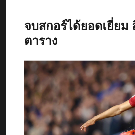
จบสกอร์ได้ยอดเยี่ยม ล
ตาราง