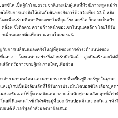
บอสซ์ไล เป็นผู้นำโดยธรรมชาติและเป็นผู้เล่นที่มีวุฒิภาวะสูง แม้ว่า
่ได้รับการแต่งตั้งให้เป็นกัปตันของฮังการีด้วยวัยเพียง 22 ปี หลัง
ยเพื่อนร่วมทีมชาติของเขาในที่สุด โซบอสซ์ไล ก็กลายเป็นเป้า
คล็อพ ซึ่งติดตามความก้าวหน้าของเขาในบุนเดสลีกา โดยได้รับ
จากเพื่อนและอดีตเพื่อนร่วมงานในเยอรมนี
ชิญกับการเปลี่ยนแปลงครั้งใหญ่ที่สุดของการดำรงตำแหน่งของ
ี่ตลาด – โดยเฉพาะอย่างยิ่งสำหรับมิดฟิลด์ – สูงเกินจริงและไม่มี
นส์ลีกหรือการขายผู้เล่นรายใหญ่เพื่อช่วย
่าย ความพร้อม และความกระหายที่จะฟื้นฟูลิเวอร์พูลในฐานะ
ละยุโรปเป็นปัจจัยหลักที่ได้รับการประเมินโซบอสซ์ไล เลือกมูลค่
่วงซัมเมอร์ที่ จู๊ด เบลลิงแฮม กลายเป็นนักฟุตบอลอังกฤษที่มีค่าต
ยที่ ดีแคลน ไรซ์ มีค่าตัวอยู่ที่ 100 ล้านปอนด์ และ เมสัน เมาท์ มี
้านปอนด์ ลิเวอร์พูลกำลังมองหาข้อเสนอ