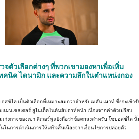
จตัวเลือกต่างๆ ที่พวกเขามองหาเพื่อเพิ่ม
ทคนิค ไดนามิก และความลึกในตำแหน่งกอง
ซบอสซ์ไล เป็นตัวเลือกที่เหมาะสมกว่าสำหรับเมสัน เมาท์ ซึ่งจะเข้ารั
แมนเชสเตอร์ ยูไนเต็ดในต้นสัปดาห์หน้า เนื่องจากค่าตัวเปรียบ
มเก่งกาจของเขา ลิเวอร์พูลยังถือว่าข้อตกลงสำหรับ โซบอสซ์ไล นั้
ในการดำเนินการให้เสร็จสิ้นเนื่องจากเงื่อนไขการปล่อยตัว