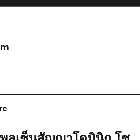
om
re
์พูลเซ็นสัญญาโดมินิก โซ