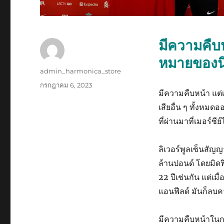
มีความคืบ
หมายของน
ผู้
admin_harmonica_store
เขียน
เขียน
กรกฎาคม 6, 2023
มีความคืบหน้า แต่เ
เมื่อ
เสียอื่น ๆ ทั้งหม
ที่ผ่านมาที่เมอร์ซ
ลิเวอร์พูลเซ็นสัญ
ล้านปอนด์ โดยมิดฟ
22 ปีเช่นกัน แต่เ
แอนฟีลด์ มันก็ล
มีความคืบหน้าในการ